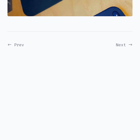
← Prev
Next →