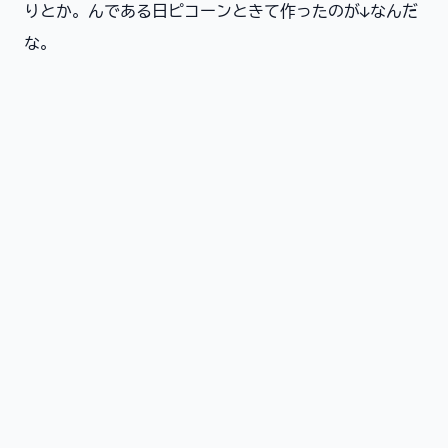
りとか。んである日ピコーンときて作ったのが↓なんだ
な。