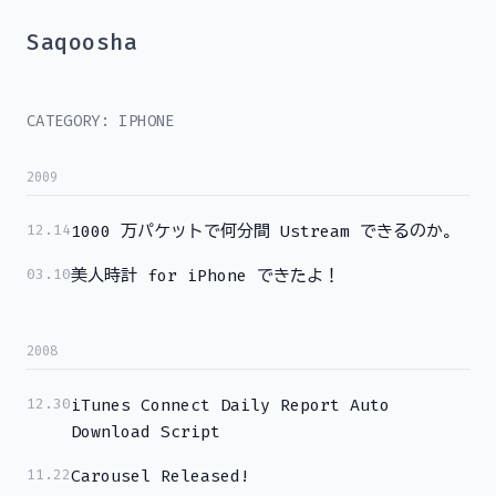
Saqoosha
CATEGORY: IPHONE
2009
12.14
1000 万パケットで何分間 Ustream できるのか。
03.10
美人時計 for iPhone できたよ！
2008
12.30
iTunes Connect Daily Report Auto
Download Script
11.22
Carousel Released!