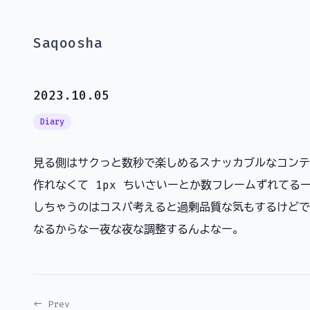
Saqoosha
2023.10.05
Diary
見る側はサクっと数秒で楽しめるスナッカブルなコンテ
作れなくて 1px ちいさいーとか数フレームずれてる
しちゃうのはコスパ考えると過剰品質な気もするけどで
なるからなー夜な夜な調整するんよなー。
← Prev