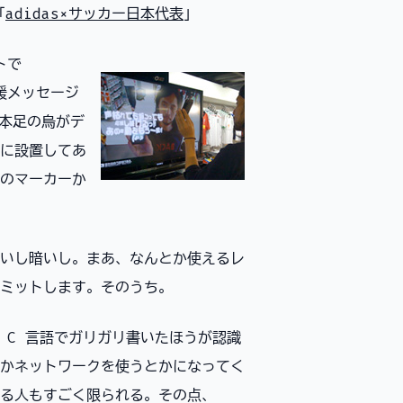
「
adidas×サッカー日本代表
」
トで
応援メッセージ
 本足の烏がデ
に設置してあ
のマーカーか
いし暗いし。まあ、なんとか使えるレ
ミットします。そのうち。
 C 言語でガリガリ書いたほうが認識
かネットワークを使うとかになってく
る人もすごく限られる。その点、