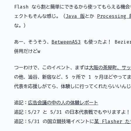
Flash なら割と簡単にできるから使ってもらえる機
ェクトもそんな感じ。（
Java 版
とか
Processing 
な。）
あー、そうそう、
BetweenAS3
も使ったよ！ Bezi
併用だけどw
つーわけで、このイベント、まずは
大阪の茶屋町、サッ
の他、澁谷、新宿など、5 ヶ所で 1 ヶ月ほどやって
代表を応援しがてら、体験しに行ってくれたらいいんじ
追記：
広告会議の中の人の体験レポート
追記：5/27 と 5/31 の日本代表戦でもやりますよ！
追記：5/31 の国立競技場イベントに
某 Flasher