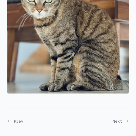
← Prev
Next →