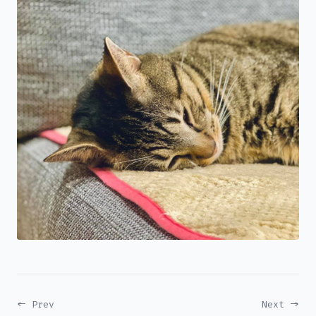
← Prev
Next →