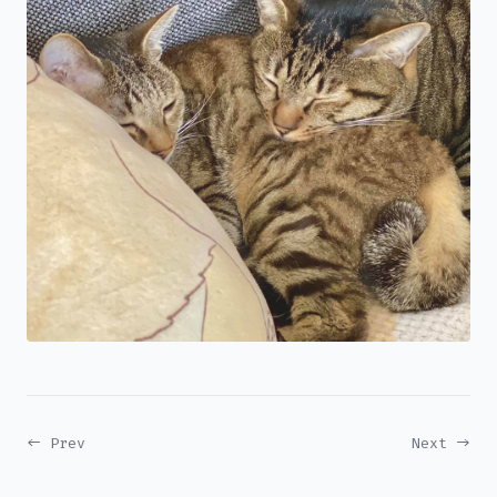
← Prev
Next →