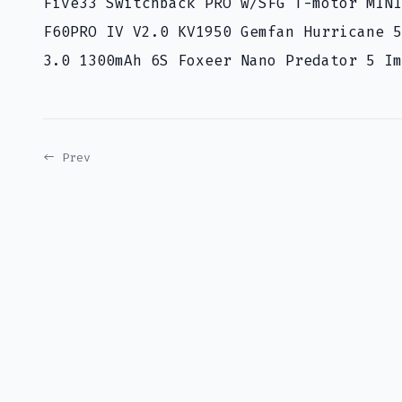
Five33 Switchback PRO w/SFG T-motor MINI
F60PRO IV V2.0 KV1950 Gemfan Hurricane 5
3.0 1300mAh 6S Foxeer Nano Predator 5 Im
← Prev