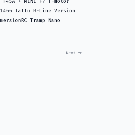
 F45A + MINI F7 T-motor
1466 Tattu R-Line Version
mersionRC Tramp Nano
Next →