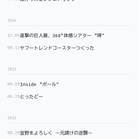
2014
12.04
進撃の巨人展、360°体感シアター “哮”
09.13
ヤフートレンドコースターつくった
2013
09.09
Inside “ボール”
06.29
とったどー
2012
08.28
宜野をよろしく ～元請けの逆襲～