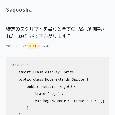
Saqoosha
特定のスクリプトを書くと全ての AS が削除さ
れた swf ができあがります？
2008.03.24
Flash
Blog
package {

    import flash.display.Sprite;

    public class Hoge extends Sprite {

        public function Hoge() {

            trace('hoge');

            var hoge:Number = -(true ? 1 : 0);

        }
