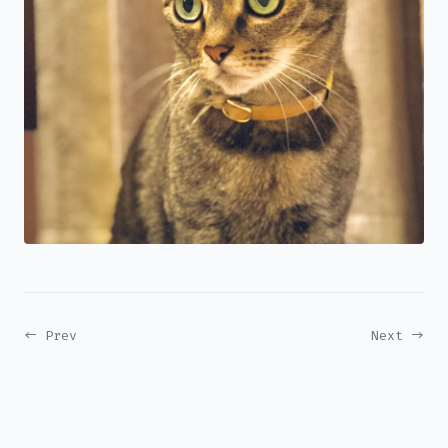
← Prev
Next →