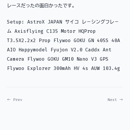
レースだったの面白かったです。
Setup: AstroX JAPAN サイコ レ－シングフレ－
ム Axisflying C135 Motor HQProp
T3.5X2.2x2 Prop Flywoo GOKU GN 405S 40A
AIO Happymodel Fyujon V2.0 Caddx Ant
Camera Flywoo GOKU GM10 Nano V3 GPS
Flywoo Explorer 300mAh HV 4s AUW 103.4g
← Prev
Next →