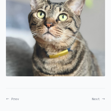
← Prev
Next →