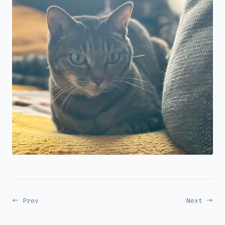
← Prev
Next →