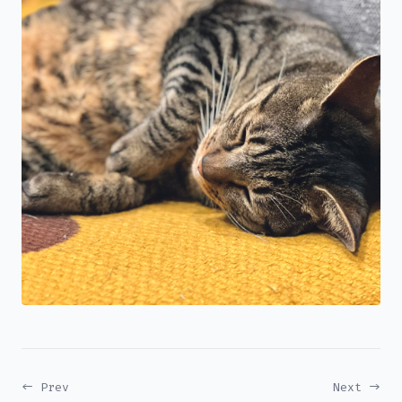
← Prev
Next →