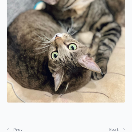
← Prev
Next →