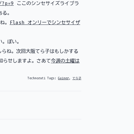
/?p=9
ここのシンセサイズライブラ
ある。
ね。
Flash オンリーでシンセサイザ
い。ぽい。
らね。次回大阪てら子はもしかする
知らせしますよ。さあて
今週の土曜は
Technorati Tags:
Gainer
,
てら子