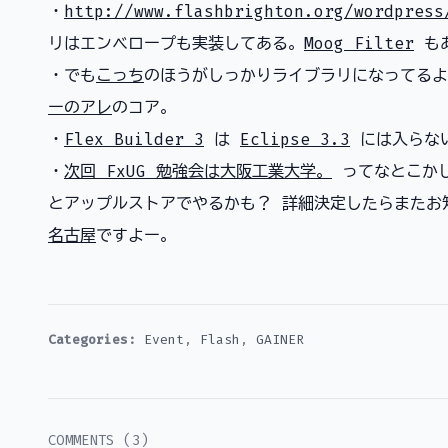
・
http://www.flashbrighton.org/wordpress
リはエンベロープも実装してある。
Moog Filter
も
・でも
こっち
のほうがしっかりライブラリになってるよ
ーのアレ
のコア。
・
Flex Builder 3
は
Eclipse 3.3
には入らな
・
次回 FxUG 勉強会は大阪工業大学。
ってなとこかし
とアップルストアでやるかも？ 詳細決定したらまたお
名古屋
ですよー。
Categories:
Event
,
Flash
,
GAINER
COMMENTS (3)