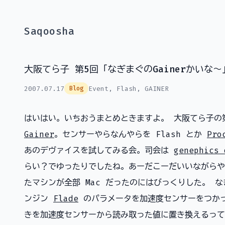
Saqoosha
大阪てら子 第5回「なぎまぐのGainerかいな
2007.07.17
Event
,
Flash
,
GAINER
Blog
はいはい。いちおうまとめときますよ。 大阪てら子の
Gainer
。センサーやらなんやらを Flash とか
Pro
あのデヴァイスを試してみる会。司会は
genephics 
らい？でゆったりでしたね。あーだこーだいいながらや
たマシンが全部 Mac だったのにはびっくりした。 な
ンジン
Flade
のパラメータを加速度センサーをつか
きを加速度センサーから読み取った値に置き換えるって