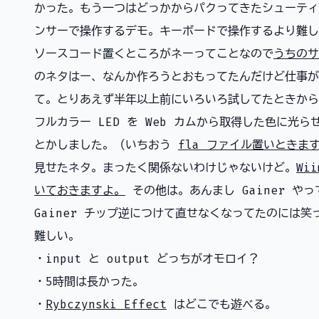
かった。もう一つはどっかからパクってきたシューティ
ンサーで操作するデモ。キーボードで操作するより難しくな
ソースコード置くところがネーってことなので
うちのサ
のネタはー、なんか作ろうとおもってたんだけど仕事が
て。とりあえず半年以上前にいろいろ試してたときから
フルカラー LED を Web カムから取得した色に光
とかしました。（いちおう
fla ファイル置いときま
見せたネタ。まったく関係ないわけじゃないけど。
Wi
いておきますよ。
その他は。あんまし Gainer やっ
Gainer チップ逆につけて直せなくなってたのには笑っ
難しい。
・input と output どっちがオモロイ？
・5時間は長かった。
・
Rybczynski Effect
はどこでも遊べる。